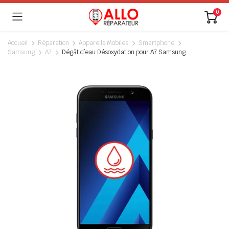
0
Accueil
Réparation
Appareils Mobiles
Smartphone
Samsung
A7
Dégât d’eau Désoxydation pour A7 Samsung