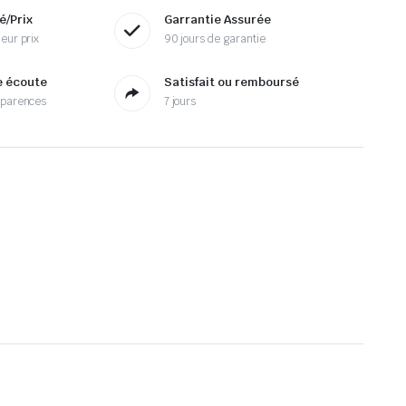
é/Prix
Garrantie Assurée
eur prix
90 jours de garantie
e écoute
Satisfait ou remboursé
sparences
7 jours