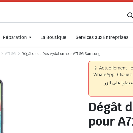
Réparation
La Boutique
Services aux Entreprises
A71 5G
Dégât d’eau Désoxydation pour A71 5G Samsung
📱 Actuellement, l
WhatsApp. Cliquez 
📱 وا على الزر
Dégât d
pour A