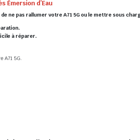
ès Émersion d’Eau
s de ne pas rallumer votre A71 5G ou le mettre sous ch
paration.
icile à réparer.
re A71 5G.