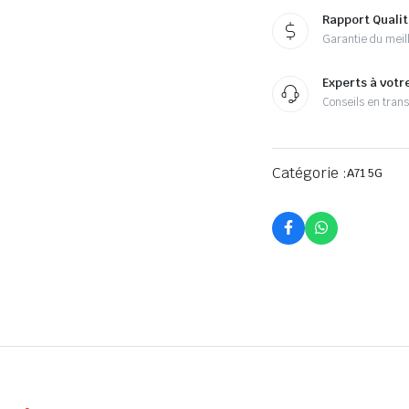
Rapport Qualit
Garantie du meill
Experts à votr
Conseils en tran
Catégorie :
A71 5G