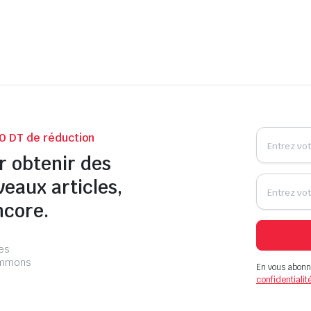
0 DT de réduction
r obtenir des
veaux articles,
ncore.
les
pammons
En vous abonn
confidentialit