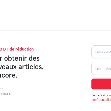
0 DT de réduction
r obtenir des
veaux articles,
ncore.
les
pammons
En vous abonn
confidentialit