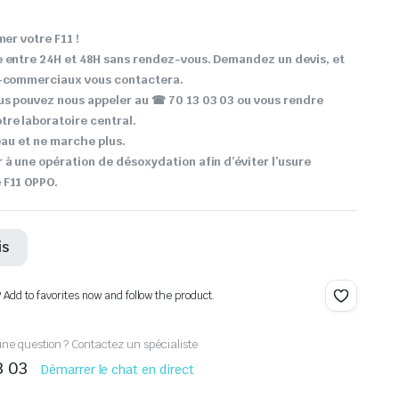
mer votre F11 !
e entre 24H et 48H sans rendez-vous. Demandez un devis, et
o-commerciaux vous contactera.
us pouvez nous appeler au ☎ 70 13 03 03 ou vous rendre
re laboratoire central.
’eau et ne marche plus.
 à une opération de désoxydation afin d’éviter l’usure
 F11 OPPO.
is
? Add to favorites now and follow the product.
ne question ? Contactez un spécialiste
3 03
Démarrer le chat en direct