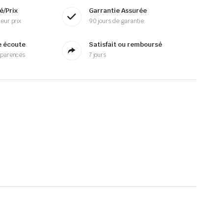
é/Prix
Garrantie Assurée
eur prix
90 jours de garantie
e écoute
Satisfait ou remboursé
sparences
7 jours