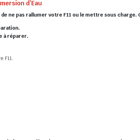
Émersion d’Eau
s de ne pas rallumer votre F11 ou le mettre sous charge
paration.
e à réparer.
re F11.