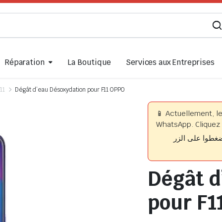
Réparation
La Boutique
Services aux Entreprises
11
Dégât d’eau Désoxydation pour F11 OPPO
📱 Actuellement, l
WhatsApp. Cliquez 
📱 وا على الزر
Dégât d
pour F1