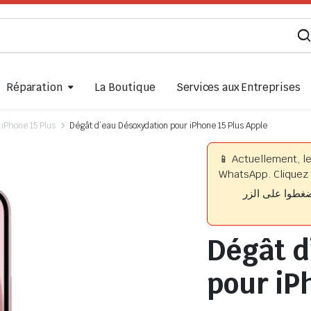
Réparation
La Boutique
Services aux Entreprises
iPhone 15 Plus
Dégât d’eau Désoxydation pour iPhone 15 Plus Apple
📱 Actuellement, l
WhatsApp. Cliquez 
📱 وا على الزر
Dégât d
pour iP