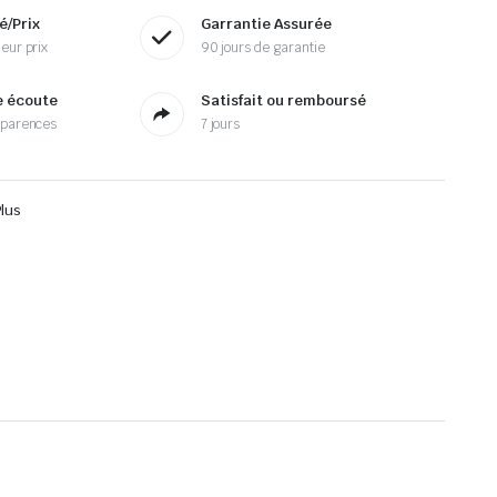
é/Prix
Garrantie Assurée
eur prix
90 jours de garantie
e écoute
Satisfait ou remboursé
sparences
7 jours
Plus