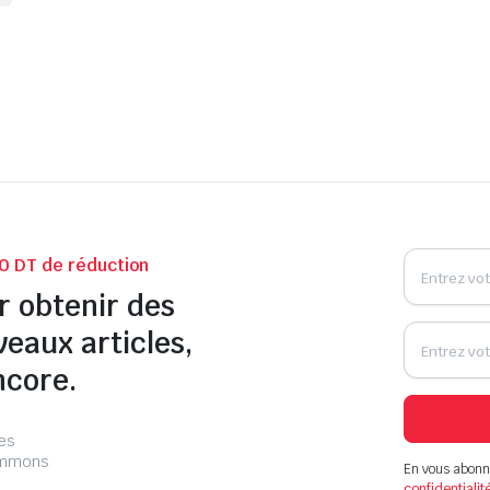
0 DT de réduction
r obtenir des
veaux articles,
ncore.
les
pammons
En vous abonn
confidentialit