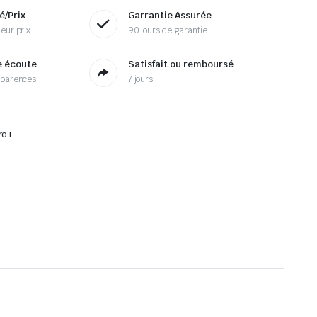
é/Prix
Garrantie Assurée
eur prix
90 jours de garantie
e écoute
Satisfait ou remboursé
sparences
7 jours
ro+