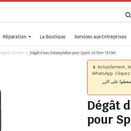
Réparation
La Boutique
Services aux Entreprises
Spark 20 Pro+
Dégât d’eau Désoxydation pour Spark 20 Pro+ TECNO
📱 Actuellement, l
WhatsApp. Cliquez 
📱 وا على الزر
Dégât d
pour Sp