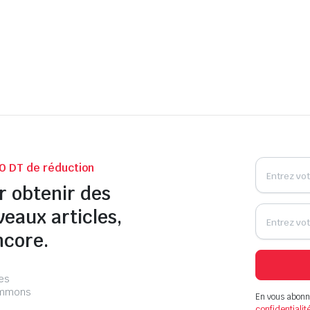
0 DT de réduction
r obtenir des
veaux articles,
ncore.
les
pammons
En vous abonn
confidentialit