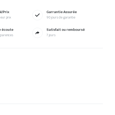
é/Prix
Garrantie Assurée
eur prix
90 jours de garantie
e écoute
Satisfait ou remboursé
sparences
7 jours