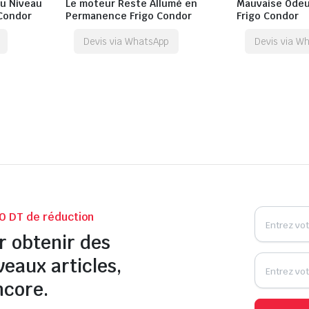
u Niveau
Le moteur Reste Allumé en
Mauvaise Odeu
 Condor
Permanence Frigo Condor
Frigo Condor
Devis via WhatsApp
Devis via W
0 DT de réduction
r obtenir des
veaux articles,
ncore.