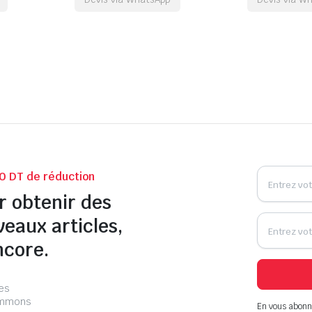
0 DT de réduction
r obtenir des
veaux articles,
ncore.
les
pammons
En vous abonn