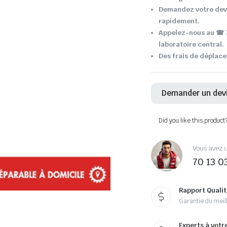
Demandez votre devi
rapidement.
Appelez-nous au ☎ 7
laboratoire central.
Des frais de déplace
Demander un dev
Did you like this product
Vous avez u
70 13 0
Rapport Qualit
Garantie du meill
Experts à votr