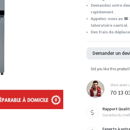
Demandez votre devi
rapidement.
Appelez-nous au ☎ 7
laboratoire central.
Des frais de déplace
Demander un dev
Did you like this product
Vous avez u
70 13 0
Rapport Qualit
Garantie du meill
Experts à votr