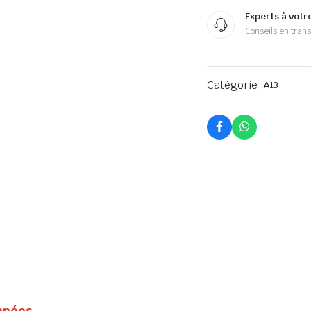
Experts à votr
Conseils en tran
Catégorie :
A13
onnées