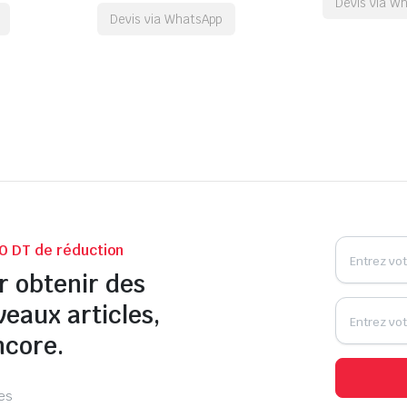
Devis via W
Devis via WhatsApp
0 DT de réduction
r obtenir des
veaux articles,
ncore.
les