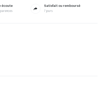
e écoute
Satisfait ou remboursé
sparences
7 jours