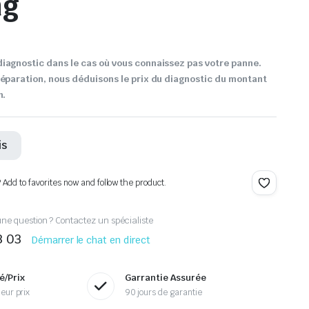
ng
iagnostic dans le cas où vous connaissez pas votre panne.
réparation, nous déduisons le prix du diagnostic du montant
n.
is
? Add to favorites now and follow the product.
ne question ? Contactez un spécialiste
3 03
Démarrer le chat en direct
é/Prix
Garrantie Assurée
eur prix
90 jours de garantie