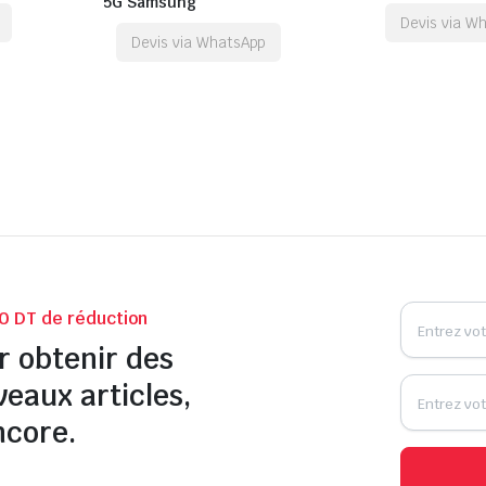
5G Samsung
Devis via W
Devis via WhatsApp
0 DT de réduction
r obtenir des
veaux articles,
ncore.