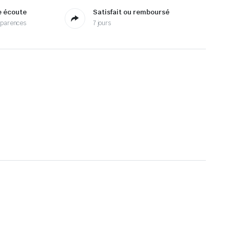
e écoute
Satisfait ou remboursé
sparences
7 jours