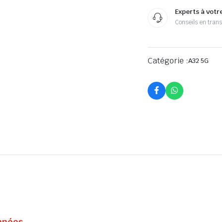
Experts à votr
Conseils en tran
Catégorie :
A32 5G
onnées