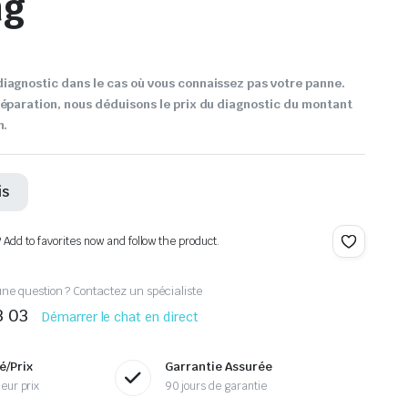
ng
iagnostic dans le cas où vous connaissez pas votre panne.
réparation, nous déduisons le prix du diagnostic du montant
n.
is
? Add to favorites now and follow the product.
ne question ? Contactez un spécialiste
3 03
Démarrer le chat en direct
é/Prix
Garrantie Assurée
eur prix
90 jours de garantie