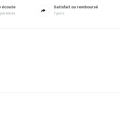
e écoute
Satisfait ou remboursé
sparences
7 jours