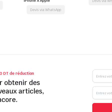
iPhone X Apple
Devis via W
Devis via WhatsApp
0 DT de réduction
r obtenir des
veaux articles,
ncore.