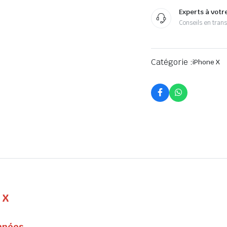
Experts à votr
Conseils en tran
Catégorie :
iPhone X
 X
onnées