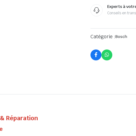
Experts à votr
Conseils en tran
Catégorie :
Bosch
 & Réparation
ge