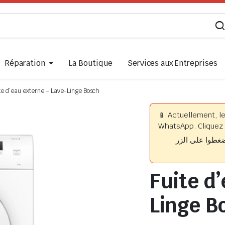
Réparation
La Boutique
Services aux Entreprises
te d’eau externe – Lave-Linge Bosch
📱 Actuellement, l
WhatsApp. Cliquez 
📱 وا على الزر
Fuite d
Linge B