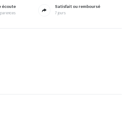
e écoute
Satisfait ou remboursé
sparences
7 jours