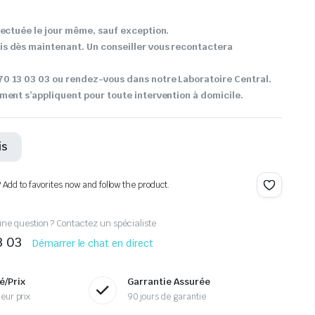
fectuée le jour même, sauf exception.
s dès maintenant. Un conseiller vous recontactera
0 13 03 03 ou rendez-vous dans notre Laboratoire Central.
ment s’appliquent pour toute intervention à domicile.
is
? Add to favorites now and follow the product.
ne question ? Contactez un spécialiste
3 03
Démarrer le chat en direct
é/Prix
Garrantie Assurée
eur prix
90 jours de garantie