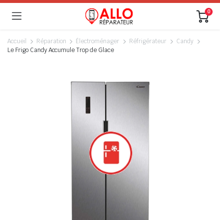
0
Accueil
Réparation
Électroménager
Réfrigérateur
Candy
Le Frigo Candy Accumule Trop de Glace