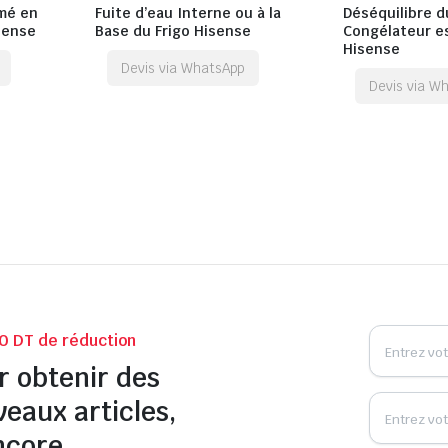
mé en
Fuite d’eau Interne ou à la
Déséquilibre du
sense
Base du Frigo Hisense
Congélateur es
Hisense
Devis via WhatsApp
Devis via W
0 DT de réduction
r obtenir des
veaux articles,
ncore.