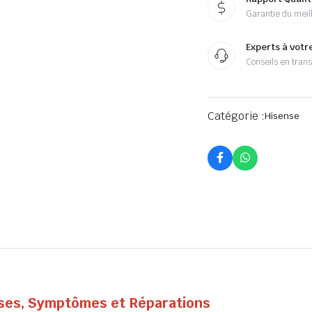
Garantie du meill
Experts à votr
Conseils en tran
Catégorie :
Hisense
auses, Symptômes et Réparations