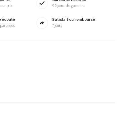
eur prix
90 jours de garantie
e écoute
Satisfait ou remboursé
sparences
7 jours