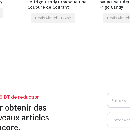
dy
Le frigo Candy Provoque une
Mauvaise Odeu
Coupure de Courant
Frigo Candy
Devis via WhatsApp
Devis via W
0 DT de réduction
r obtenir des
veaux articles,
ncore.