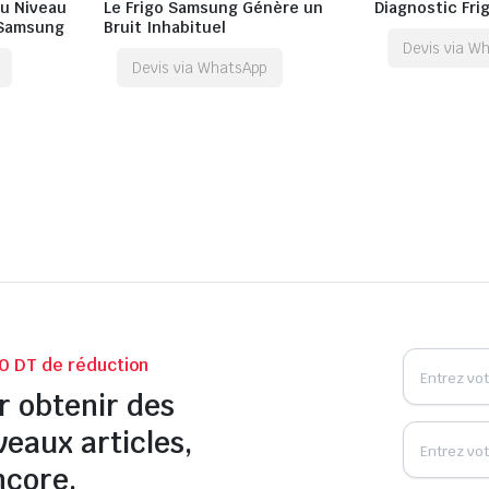
u Niveau
Le Frigo Samsung Génère un
Diagnostic Fr
 Samsung
Bruit Inhabituel
Devis via W
Devis via WhatsApp
0 DT de réduction
r obtenir des
veaux articles,
ncore.