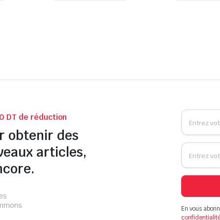
0 DT de réduction
r obtenir des
veaux articles,
ncore.
les
pammons
En vous abonn
confidentialit