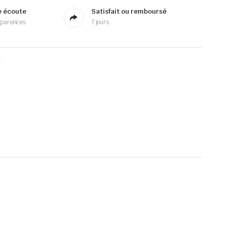
e écoute
Satisfait ou remboursé
sparences
7 jours
X