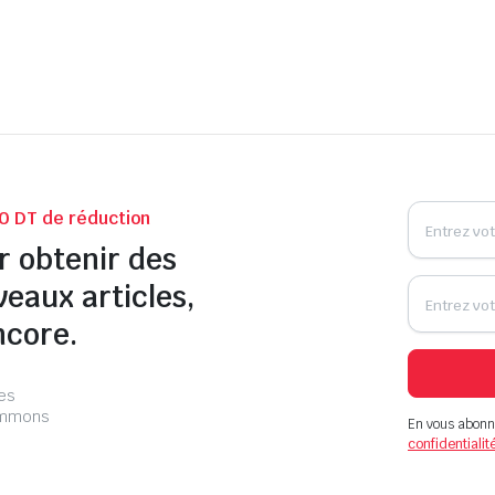
0 DT de réduction
r obtenir des
veaux articles,
ncore.
les
pammons
En vous abonn
confidentialit