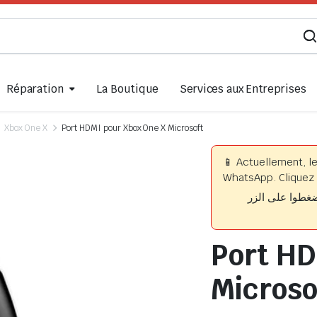
Réparation
La Boutique
Services aux Entreprises
Xbox One X
Port HDMI pour Xbox One X Microsoft
📱 Actuellement, l
WhatsApp. Cliquez 
📱 وا على الزر
Port HD
Microso