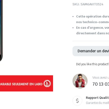
SKU:
SAM6AVIT0524
Cette opération dure
nos technico-comme
En cas d’urgence, vo
directement dans not
Demander un dev
Did you like this product
Vous avez u
70 13 0
Rapport Qualit
Garantie du meill