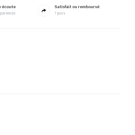
e écoute
Satisfait ou remboursé
sparences
7 jours