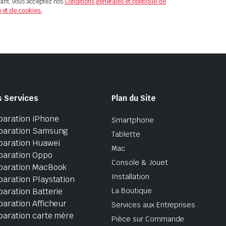
ant, vous acceptez nos
Conditions générales et politique de
é et de cookies.
s Services
Plan du Site
paration iPhone
Smartphone
paration Samsung
Tablette
paration Huawei
Mac
paration Oppo
Console & Jouet
paration MacBook
Installation
aration Playstation
aration Batterie
La Boutique
aration Afficheur
Services aux Entreprises
paration carte mère
Pièce sur Commande