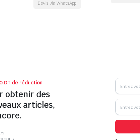
Devis via WhatsApp
0 DT de réduction
r obtenir des
veaux articles,
ncore.
les
pammons