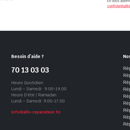
En vous abonn
confidentialit
Besoin d’aide ?
No
Ré
70 13 03 03
Ré
Ré
Heure Quotidien :
Lundi – Samedi : 9:00-19:00
Ré
Heure D’été / Ramadan :
Ré
Lundi – Samedi: 9:00-17:00
Rép
Rép
info@allo-reparateur.tn
Rép
Ré