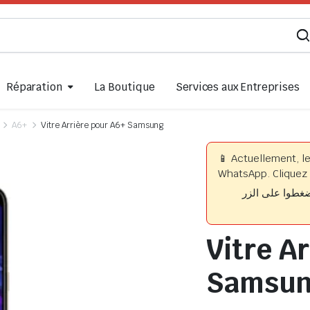
Réparation
La Boutique
Services aux Entreprises
A6+
Vitre Arrière pour A6+ Samsung
📱 Actuellement, l
WhatsApp. Cliquez 
📱 وا على الزر
Vitre A
Samsu