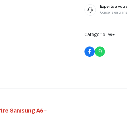
Experts à votr
Conseils en tran
Catégorie :
A6+
Votre Samsung A6+