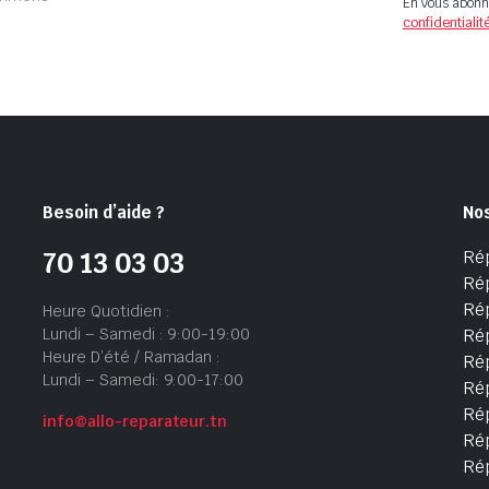
En vous abonn
confidentialit
Besoin d’aide ?
No
Ré
70 13 03 03
Ré
Ré
Heure Quotidien :
Lundi – Samedi : 9:00-19:00
Ré
Heure D’été / Ramadan :
Ré
Lundi – Samedi: 9:00-17:00
Rép
Rép
info@allo-reparateur.tn
Rép
Ré