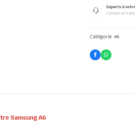
Experts à votr
Conseils en tran
Catégorie :
A6
otre Samsung A6