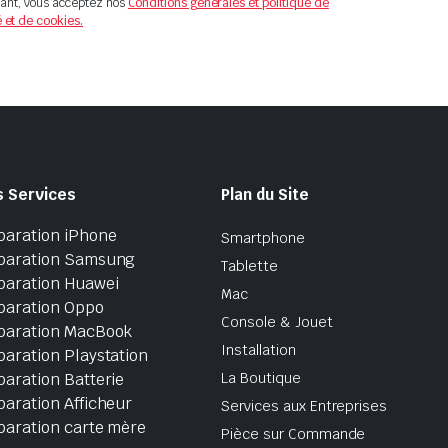
ant, vous acceptez nos
Conditions générales et politique de
é et de cookies.
s Services
Plan du Site
paration iPhone
Smartphone
paration Samsung
Tablette
paration Huawei
Mac
paration Oppo
Console & Jouet
paration MacBook
Installation
aration Playstation
aration Batterie
La Boutique
aration Afficheur
Services aux Entreprises
paration carte mère
Pièce sur Commande