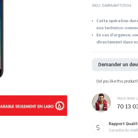
SKU:
SAM6AVIT0504
Cette opération dure
nos technico-comme
En cas d’urgence, vo
directement dans not
Demander un dev
Did you like this product
Vous avez u
70 13 0
Rapport Qualit
Garantie du meill