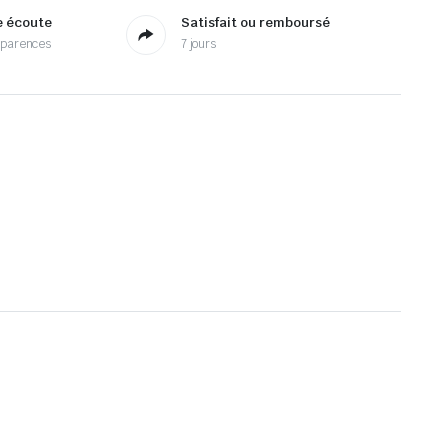
e écoute
Satisfait ou remboursé
sparences
7 jours