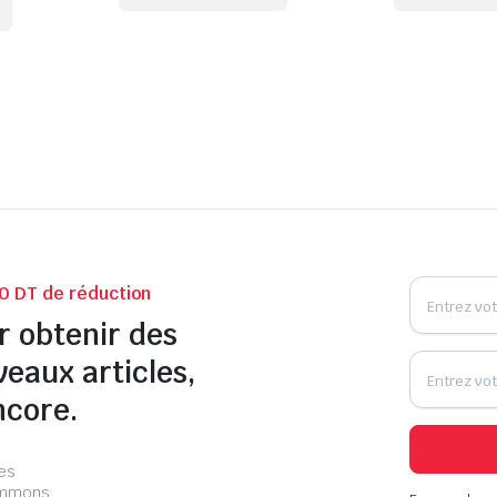
0 DT de réduction
r obtenir des
veaux articles,
ncore.
les
pammons