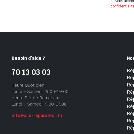
En vous abonn
confidentialit
Besoin d’aide ?
No
Ré
70 13 03 03
Ré
Ré
Heure Quotidien :
Lundi – Samedi : 9:00-19:00
Ré
Heure D’été / Ramadan :
Ré
Lundi – Samedi: 9:00-17:00
Rép
Rép
info@allo-reparateur.tn
Rép
Ré