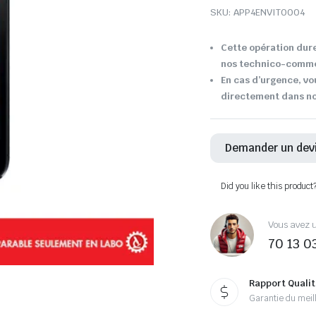
SKU:
APP4ENVIT0004
Cette opération dure
nos technico-comme
En cas d’urgence, vo
directement dans not
Demander un dev
Did you like this product
Vous avez u
70 13 0
Rapport Qualit
Garantie du meill