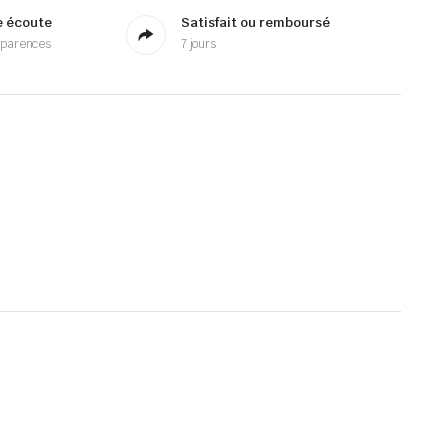
e écoute
Satisfait ou remboursé
sparences
7 jours