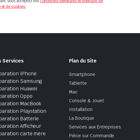
ant, vous acceptez nos
Conditions générales et politique de
é et de cookies.
s Services
Plan du Site
paration iPhone
Smartphone
paration Samsung
Tablette
paration Huawei
Mac
paration Oppo
Console & Jouet
paration MacBook
Installation
aration Playstation
aration Batterie
La Boutique
aration Afficheur
Services aux Entreprises
paration carte mère
Pièce sur Commande