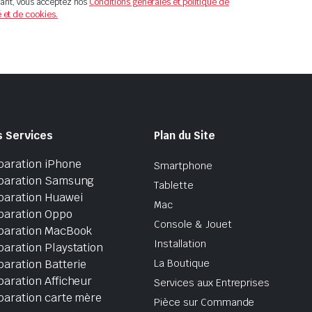
ant, vous acceptez nos
Conditions générales et politique de
é et de cookies.
s Services
Plan du Site
paration iPhone
Smartphone
paration Samsung
Tablette
paration Huawei
Mac
paration Oppo
Console & Jouet
paration MacBook
Installation
aration Playstation
aration Batterie
La Boutique
aration Afficheur
Services aux Entreprises
paration carte mère
Pièce sur Commande