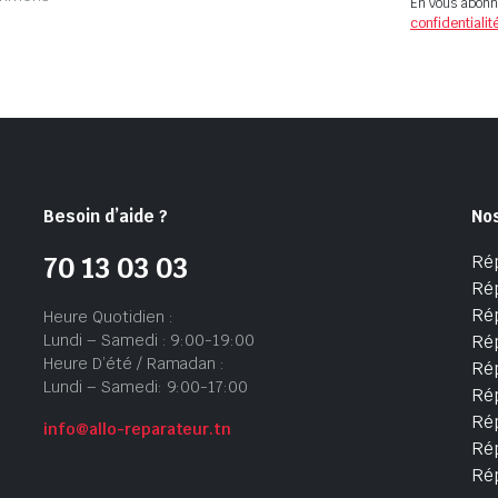
En vous abonn
confidentialit
Besoin d’aide ?
No
Ré
70 13 03 03
Ré
Ré
Heure Quotidien :
Lundi – Samedi : 9:00-19:00
Ré
Heure D’été / Ramadan :
Ré
Lundi – Samedi: 9:00-17:00
Rép
Rép
info@allo-reparateur.tn
Rép
Ré