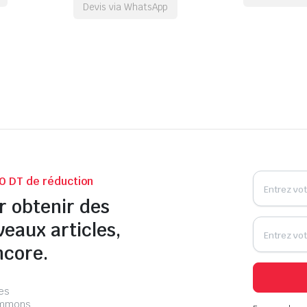
Devis via WhatsApp
0 DT de réduction
r obtenir des
veaux articles,
ncore.
les
pammons