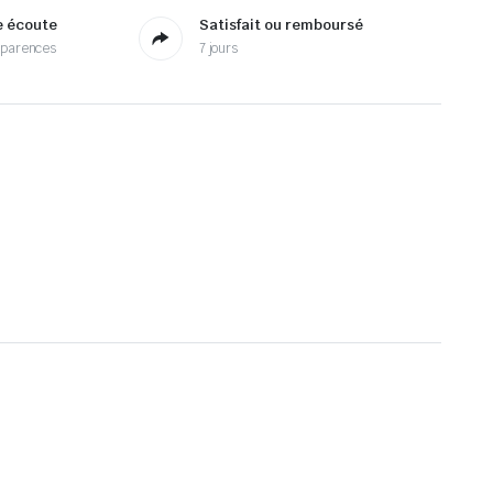
e écoute
Satisfait ou remboursé
sparences
7 jours