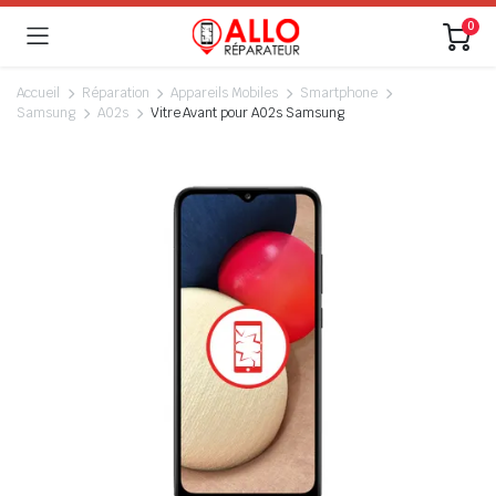
0
Accueil
Réparation
Appareils Mobiles
Smartphone
Samsung
A02s
Vitre Avant pour A02s Samsung