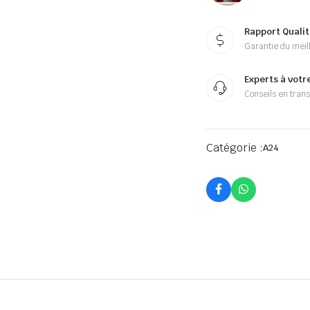
Rapport Qualit
Garantie du meill
Experts à votr
Conseils en tran
Catégorie :
A24