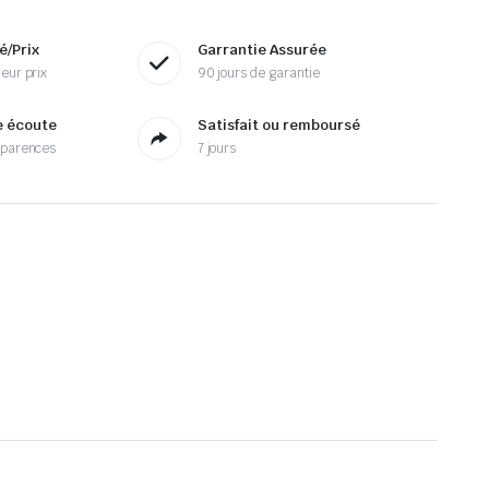
é/Prix
Garrantie Assurée
eur prix
90 jours de garantie
e écoute
Satisfait ou remboursé
sparences
7 jours