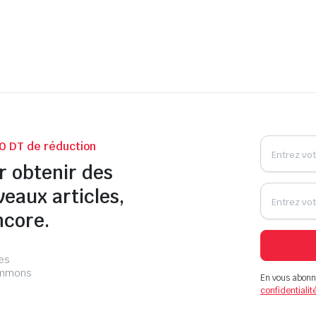
0 DT de réduction
r obtenir des
veaux articles,
ncore.
les
pammons
En vous abonn
confidentialit