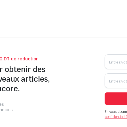
0 DT de réduction
r obtenir des
veaux articles,
ncore.
les
pammons
En vous abonn
confidentialit