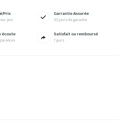
é/Prix
Garrantie Assurée
eur prix
90 jours de garantie
e écoute
Satisfait ou remboursé
sparences
7 jours