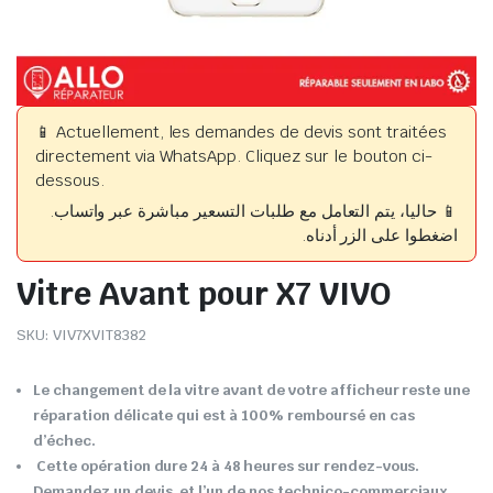
📱 Actuellement, les demandes de devis sont traitées
directement via WhatsApp. Cliquez sur le bouton ci-
dessous.
📱 حاليا، يتم التعامل مع طلبات التسعير مباشرة عبر واتساب.
اضغطوا على الزر أدناه.
Vitre Avant pour X7 VIVO
SKU:
VIV7XVIT8382
Le changement de la vitre avant de votre afficheur reste une
réparation délicate qui est à 100% remboursé en cas
d’échec.
Cette opération dure 24 à 48 heures sur rendez-vous.
Demandez un devis, et l’un de nos technico-commerciaux