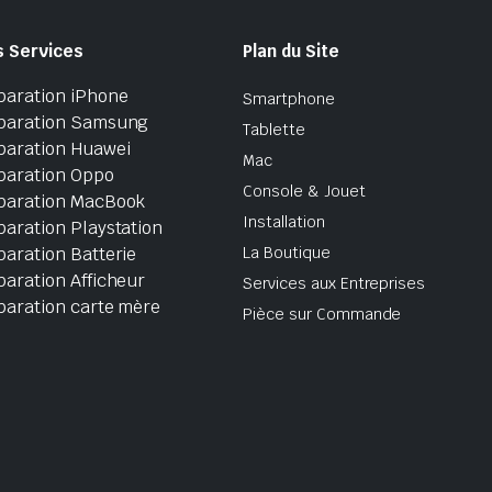
s Services
Plan du Site
paration iPhone
Smartphone
paration Samsung
Tablette
paration Huawei
Mac
paration Oppo
Console & Jouet
paration MacBook
Installation
aration Playstation
aration Batterie
La Boutique
aration Afficheur
Services aux Entreprises
paration carte mère
Pièce sur Commande