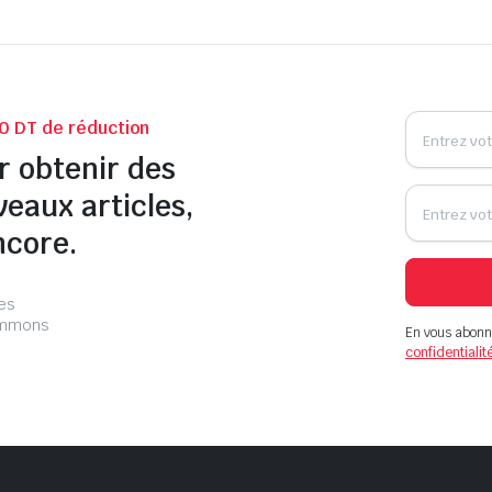
0 DT de réduction
r obtenir des
veaux articles,
ncore.
les
pammons
En vous abonn
confidentialit