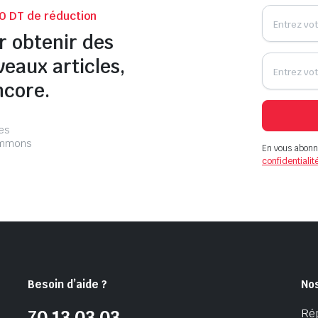
0 DT de réduction
r obtenir des
veaux articles,
ncore.
les
pammons
En vous abonn
confidentialit
Besoin d’aide ?
No
Ré
70 13 03 03