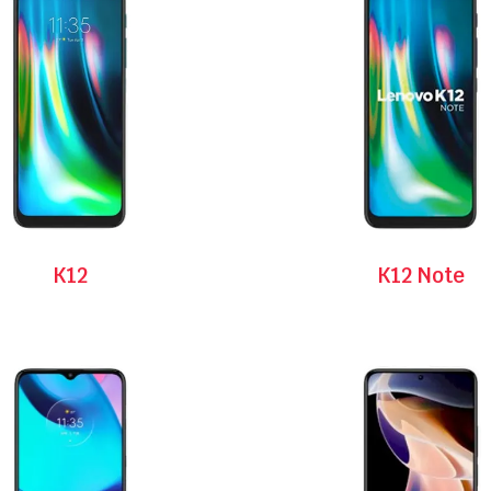
K12
K12 Note