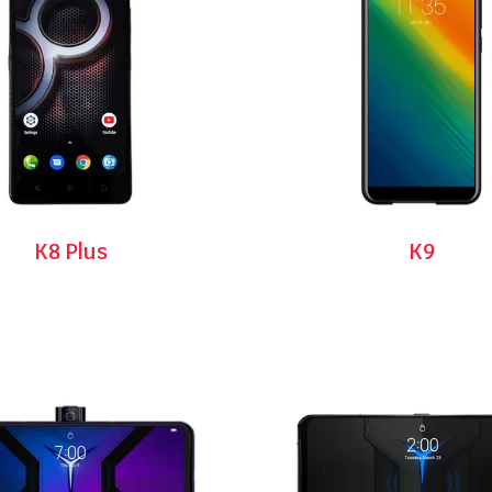
K8 Plus
K9