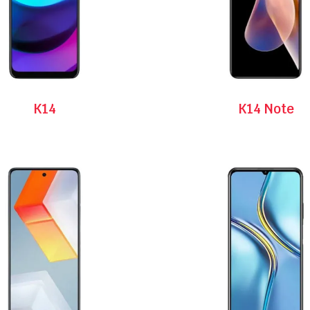
K14
K14 Note