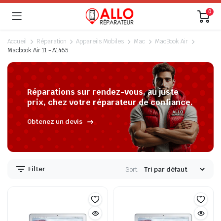
0
Accueil
Réparation
Appareils Mobiles
Mac
MacBook Air
Macbook Air 11 - A1465
Réparations sur rendez-vous, au juste
prix, chez votre réparateur de confiance.
Obtenez un devis
Filter
Sort: