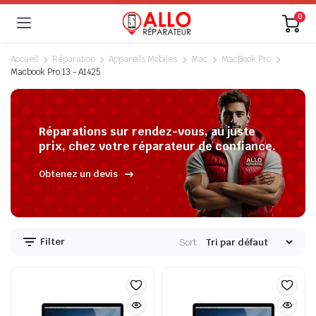
0
Accueil
Réparation
Appareils Mobiles
Mac
MacBook Pro
Macbook Pro 13 - A1425
Réparations sur rendez-vous, au juste
prix, chez votre réparateur de confiance.
Obtenez un devis
Filter
Sort: