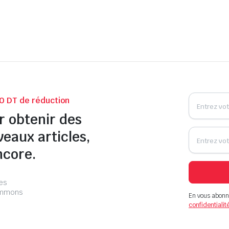
0 DT de réduction
r obtenir des
veaux articles,
ncore.
les
pammons
En vous abonn
confidentialit