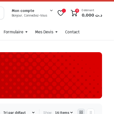
0 élément
Mon compte
0
0,000
د.ت
Bonjour, Connectez-Vous
Formulaire
Mes Devis
Contact
:
Show: