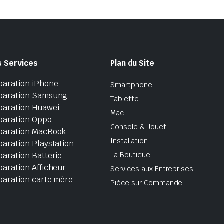
s Services
Plan du Site
paration iPhone
Smartphone
paration Samsung
Tablette
paration Huawei
Mac
paration Oppo
Console & Jouet
paration MacBook
Installation
aration Playstation
aration Batterie
La Boutique
aration Afficheur
Services aux Entreprises
paration carte mère
Pièce sur Commande