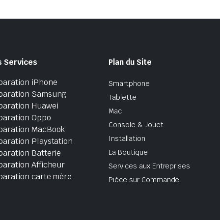
s Services
Plan du Site
paration iPhone
Smartphone
paration Samsung
Tablette
paration Huawei
Mac
paration Oppo
Console & Jouet
paration MacBook
Installation
aration Playstation
aration Batterie
La Boutique
aration Afficheur
Services aux Entreprises
paration carte mère
Pièce sur Commande