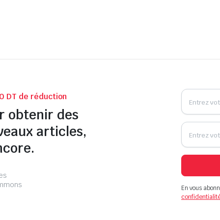
0 DT de réduction
r obtenir des
veaux articles,
ncore.
les
pammons
En vous abonn
confidentialit