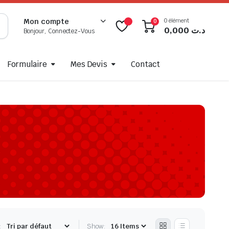
0 élément
Mon compte
0
0,000
د.ت
Bonjour, Connectez-Vous
Formulaire
Mes Devis
Contact
:
Show: