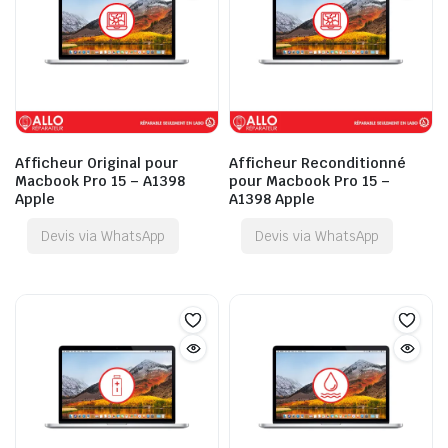
Afficheur Original pour
Afficheur Reconditionné
Macbook Pro 15 – A1398
pour Macbook Pro 15 –
Apple
A1398 Apple
Devis via WhatsApp
Devis via WhatsApp