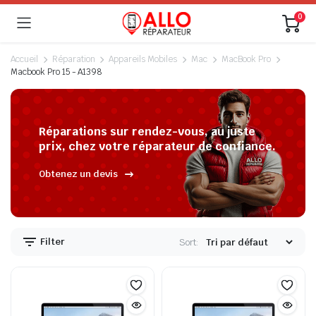
0
Accueil
Réparation
Appareils Mobiles
Mac
MacBook Pro
Macbook Pro 15 - A1398
Réparations sur rendez-vous, au juste
prix, chez votre réparateur de confiance.
Obtenez un devis
Filter
Sort: