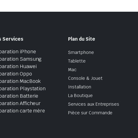
s Services
Plan du Site
paration iPhone
Smartphone
paration Samsung
Tablette
paration Huawei
Mac
paration Oppo
Console & Jouet
paration MacBook
Installation
aration Playstation
aration Batterie
La Boutique
aration Afficheur
Services aux Entreprises
paration carte mère
Pièce sur Commande