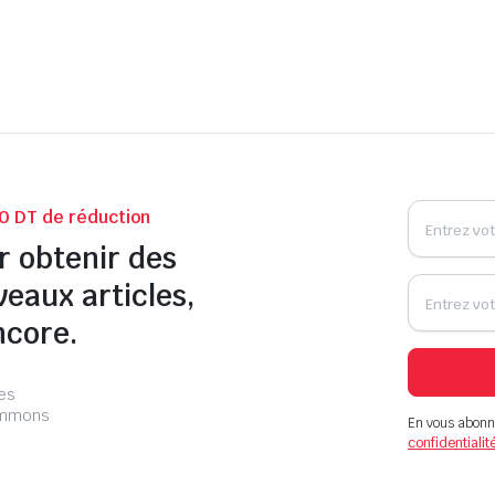
0 DT de réduction
r obtenir des
veaux articles,
ncore.
les
pammons
En vous abonn
confidentialit