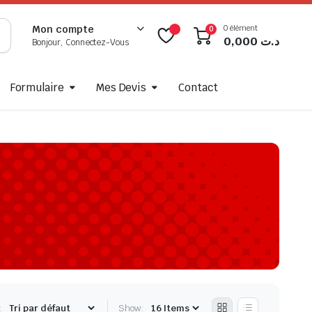
0 élément
Mon compte
0
0,000
د.ت
Bonjour, Connectez-Vous
Formulaire
Mes Devis
Contact
:
Show: