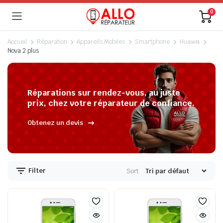
0
Accueil
Réparation
Appareils Mobiles
Smartphone
Huawei
Nova 2 plus
Réparations sur rendez-vous, au juste
prix, chez votre réparateur de confiance.
Obtenez un devis
Filter
Sort: