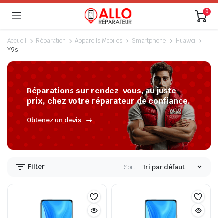
0
Accueil
Réparation
Appareils Mobiles
Smartphone
Huawei
Y9s
Réparations sur rendez-vous, au juste
prix, chez votre réparateur de confiance.
Obtenez un devis
Filter
Sort: