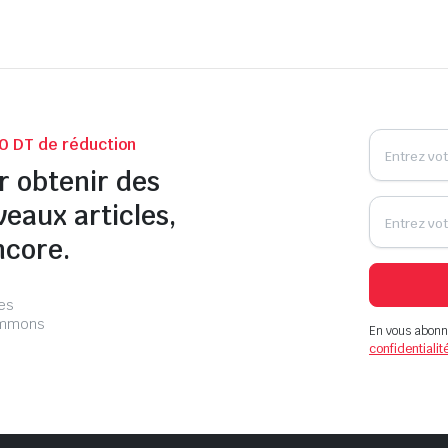
0 DT de réduction
r obtenir des
veaux articles,
ncore.
les
pammons
En vous abonn
confidentialit