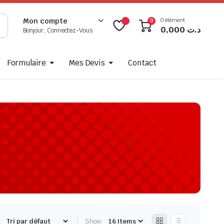
0 élément
Mon compte
0
0,000
د.ت
Bonjour, Connectez-Vous
Formulaire
Mes Devis
Contact
:
Show: