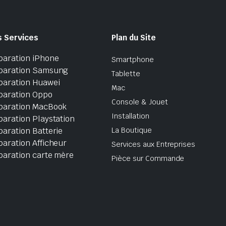
s Services
Plan du Site
paration iPhone
Smartphone
paration Samsung
Tablette
paration Huawei
Mac
paration Oppo
Console & Jouet
paration MacBook
Installation
aration Playstation
aration Batterie
La Boutique
aration Afficheur
Services aux Entreprises
paration carte mère
Pièce sur Commande