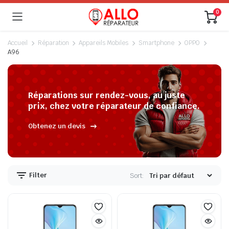
0
Accueil
Réparation
Appareils Mobiles
Smartphone
OPPO
A96
Réparations sur rendez-vous, au juste
prix, chez votre réparateur de confiance.
Obtenez un devis
Filter
Sort: