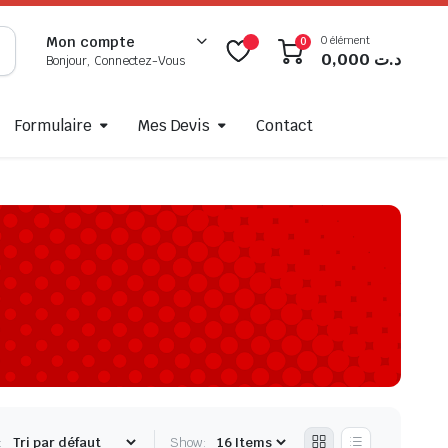
0 élément
Mon compte
0
0,000
د.ت
Bonjour, Connectez-Vous
Formulaire
Mes Devis
Contact
:
Show: