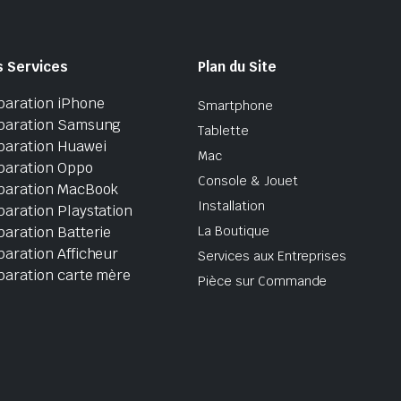
s Services
Plan du Site
paration iPhone
Smartphone
paration Samsung
Tablette
paration Huawei
Mac
paration Oppo
Console & Jouet
paration MacBook
Installation
aration Playstation
aration Batterie
La Boutique
aration Afficheur
Services aux Entreprises
paration carte mère
Pièce sur Commande