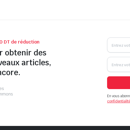
0 DT de réduction
r obtenir des
veaux articles,
ncore.
les
pammons
En vous abonn
confidentialit