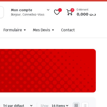
0 élément
Mon compte
0
0,000
د.ت
Bonjour, Connectez-Vous
Formulaire
Mes Devis
Contact
:
Show: