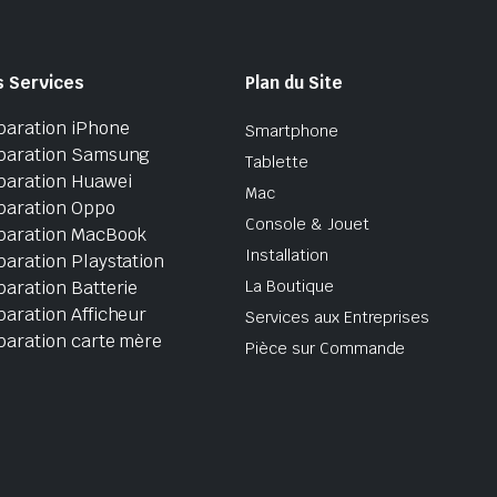
s Services
Plan du Site
paration iPhone
Smartphone
paration Samsung
Tablette
paration Huawei
Mac
paration Oppo
Console & Jouet
paration MacBook
Installation
aration Playstation
aration Batterie
La Boutique
aration Afficheur
Services aux Entreprises
paration carte mère
Pièce sur Commande