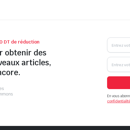
0 DT de réduction
r obtenir des
veaux articles,
ncore.
les
pammons
En vous abonn
confidentialit