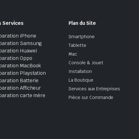
s Services
Plan du Site
paration iPhone
Smartphone
paration Samsung
Tablette
paration Huawei
Mac
paration Oppo
Console & Jouet
paration MacBook
Installation
aration Playstation
aration Batterie
La Boutique
aration Afficheur
Services aux Entreprises
paration carte mère
Pièce sur Commande