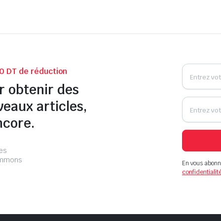
0 DT de réduction
r obtenir des
veaux articles,
ncore.
les
pammons
En vous abonn
confidentialit