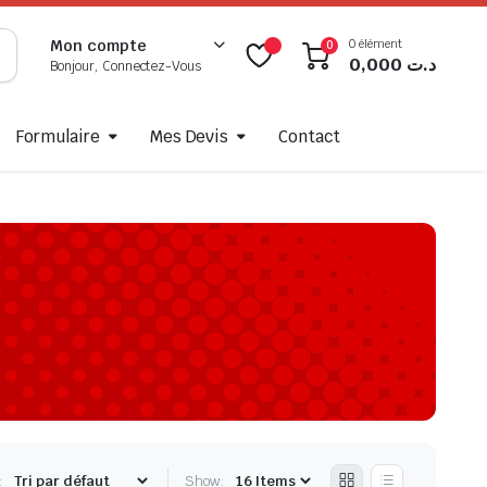
0 élément
Mon compte
0
0,000
د.ت
Bonjour, Connectez-Vous
Formulaire
Mes Devis
Contact
:
Show: