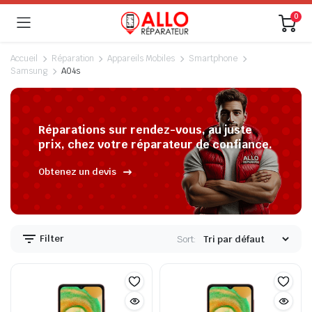
0
Accueil
Réparation
Appareils Mobiles
Smartphone
Samsung
A04s
Réparations sur rendez-vous, au juste
prix, chez votre réparateur de confiance.
Obtenez un devis
Filter
Sort: