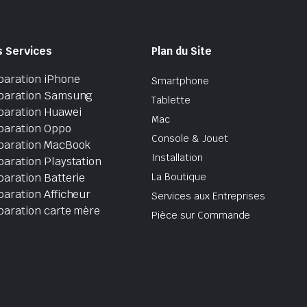
s Services
Plan du Site
paration iPhone
Smartphone
paration Samsung
Tablette
paration Huawei
Mac
paration Oppo
Console & Jouet
paration MacBook
Installation
aration Playstation
aration Batterie
La Boutique
aration Afficheur
Services aux Entreprises
paration carte mère
Pièce sur Commande