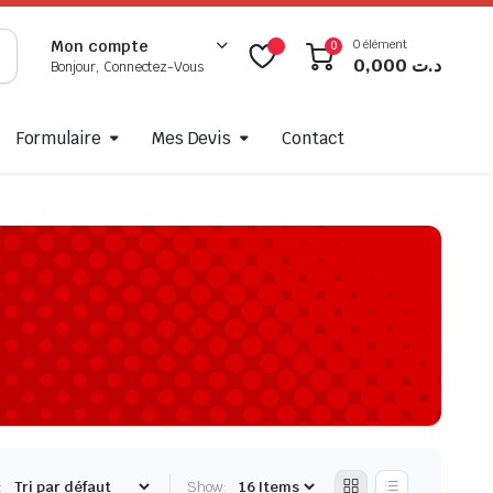
0 élément
Mon compte
0
0,000
د.ت
Bonjour, Connectez-Vous
Formulaire
Mes Devis
Contact
:
Show: