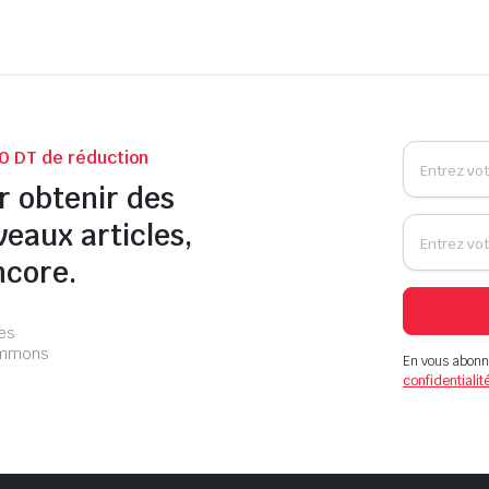
0 DT de réduction
r obtenir des
veaux articles,
ncore.
les
pammons
En vous abonn
confidentialit