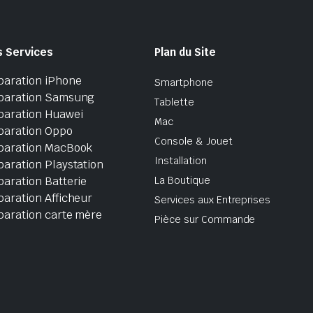
s Services
Plan du Site
paration iPhone
Smartphone
paration Samsung
Tablette
paration Huawei
Mac
paration Oppo
Console & Jouet
paration MacBook
Installation
aration Playstation
aration Batterie
La Boutique
aration Afficheur
Services aux Entreprises
paration carte mère
Pièce sur Commande