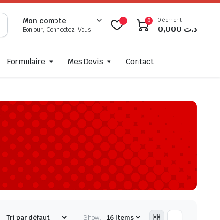
0 élément
Mon compte
0
0,000
د.ت
Bonjour, Connectez-Vous
Formulaire
Mes Devis
Contact
:
Show: