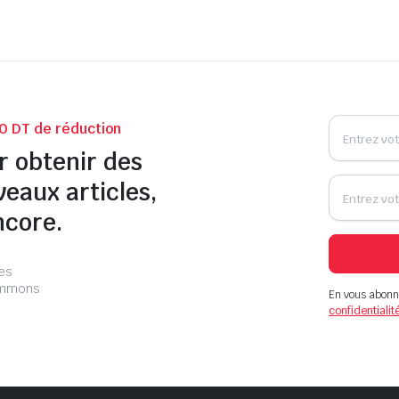
0 DT de réduction
r obtenir des
veaux articles,
ncore.
les
pammons
En vous abonn
confidentialit