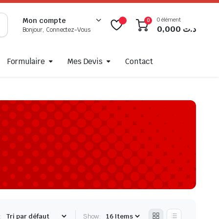
0 élément
Mon compte
0
0,000
د.ت
Bonjour, Connectez-Vous
Formulaire
Mes Devis
Contact
:
Show: