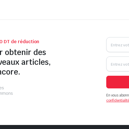
0 DT de réduction
r obtenir des
veaux articles,
ncore.
les
pammons
En vous abonn
confidentialit