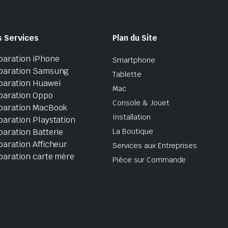
s Services
Plan du Site
paration iPhone
Smartphone
paration Samsung
Tablette
paration Huawei
Mac
paration Oppo
Console & Jouet
paration MacBook
Installation
aration Playstation
aration Batterie
La Boutique
aration Afficheur
Services aux Entreprises
paration carte mère
Pièce sur Commande