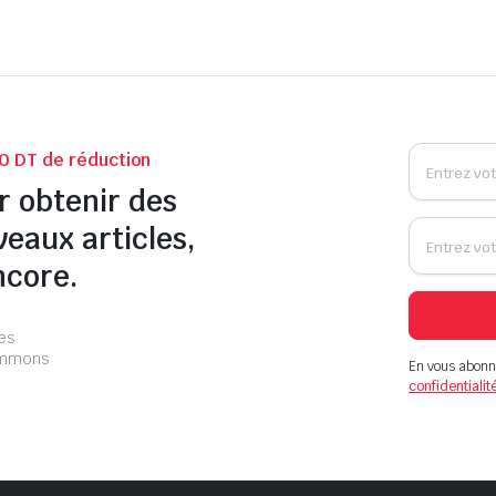
0 DT de réduction
r obtenir des
veaux articles,
ncore.
les
pammons
En vous abonn
confidentialit