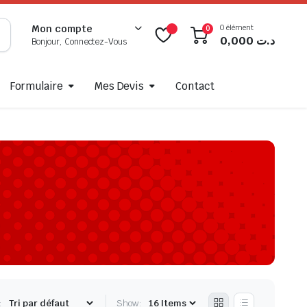
0 élément
Mon compte
0
0,000
د.ت
Bonjour, Connectez-Vous
Formulaire
Mes Devis
Contact
:
Show: