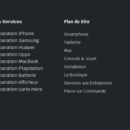
s Services
Plan du Site
paration iPhone
Smartphone
paration Samsung
Tablette
paration Huawei
Mac
paration Oppo
Console & Jouet
paration MacBook
Installation
aration Playstation
aration Batterie
La Boutique
aration Afficheur
Services aux Entreprises
paration carte mère
Pièce sur Commande