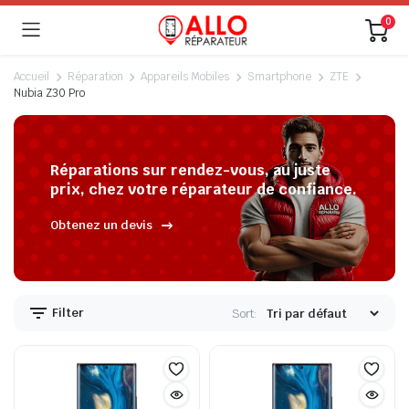
0
Accueil
Réparation
Appareils Mobiles
Smartphone
ZTE
Nubia Z30 Pro
Réparations sur rendez-vous, au juste
prix, chez votre réparateur de confiance.
Obtenez un devis
Filter
Sort: