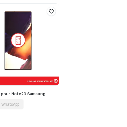
t pour Note20 Samsung
ia WhatsApp