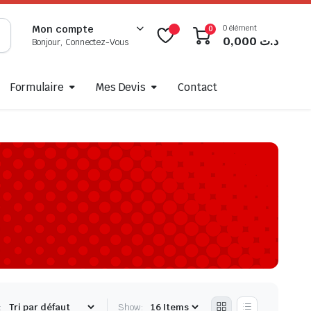
0 élément
Mon compte
0
0,000
د.ت
Bonjour, Connectez-Vous
Formulaire
Mes Devis
Contact
:
Show: