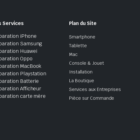
s Services
Plan du Site
paration iPhone
Smartphone
paration Samsung
Tablette
paration Huawei
Mac
paration Oppo
Console & Jouet
paration MacBook
Installation
aration Playstation
aration Batterie
La Boutique
aration Afficheur
Services aux Entreprises
paration carte mère
Pièce sur Commande