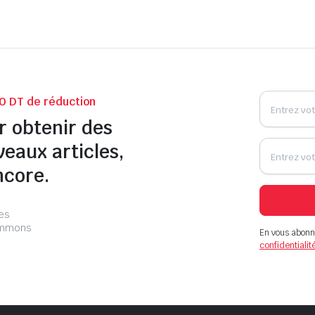
0 DT de réduction
r obtenir des
veaux articles,
ncore.
les
pammons
En vous abonn
confidentialit