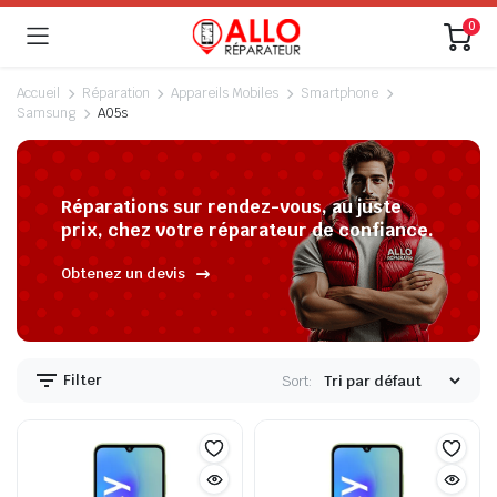
0
Accueil
Réparation
Appareils Mobiles
Smartphone
Samsung
A05s
Réparations sur rendez-vous, au juste
prix, chez votre réparateur de confiance.
Obtenez un devis
Filter
Sort: